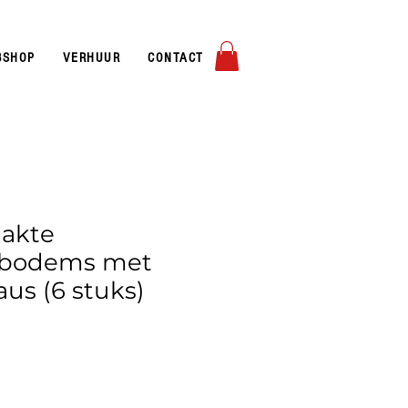
AAKTE DEEGBOLLEN EN PIZZABODEMS
BSHOP
VERHUUR
CONTACT
akte
tebodems met
us (6 stuks)