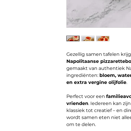
Gezellig samen tafelen krijg
Napolitaanse pizzarette
gemaakt van authentiek Na
ingrediënten:
bloem, water
en extra vergine olijfolie
.
Perfect voor een
familieavo
vrienden
. Iedereen kan zij
klassiek tot creatief – en di
wordt samen eten niet all
om te delen.