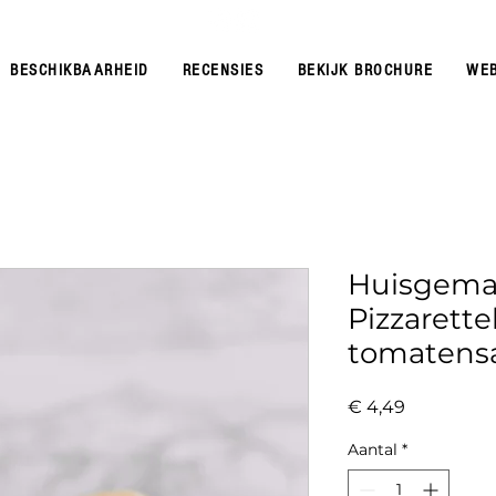
NIEUW: HUISGEM
LOPIZZA@OUTLOOK.COM
BESCHIKBAARHEID
RECENSIES
BEKIJK BROCHURE
WE
Huisgema
Pizzaret
tomatensa
Prijs
€ 4,49
Aantal
*