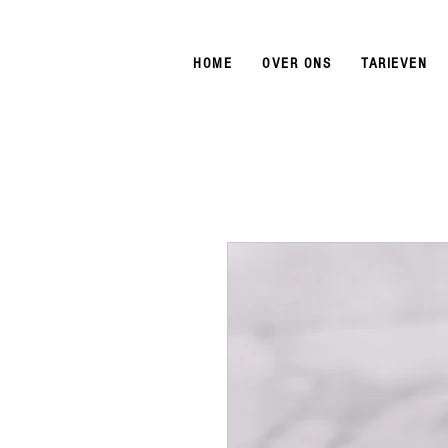
+31(0)6 23 22 55 08
PEL
HOME
OVER ONS
TARIEVEN