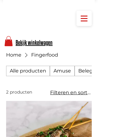
NIEUW: HUISGEMAAKTE DEEGBOLLEN EN PIZZABODEMS
+31(0)6 23 22 55 08
PELLOPIZZA@OUTLOOK.COM
Bekijk winkelwagen
Home
Fingerfood
Alle producten
Amuse
Belegde pizza
2 producten
Filteren en sorteren