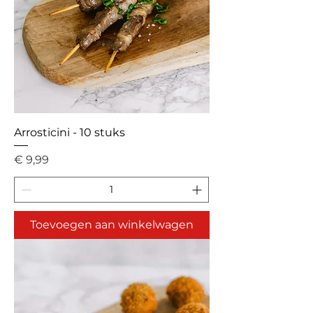
Arrosticini - 10 stuks
Prijs
€ 9,99
Toevoegen aan winkelwagen